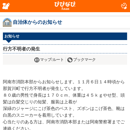
Anan
自治体からのお知らせ
お知らせ
行方不明者の発生
マップ/ルート
ブックマーク
阿南市消防本部からお知らせします。１１月６日１４時頃から
那賀川町で行方不明者が発生しています。
８０歳の男性で身長は１７０ｃｍ、体重は４５ｋｇやせ型、頭
髪は白髪交じりの短髪、服装は上着が
深緑のジャージにこげ茶色のベスト、ズボンはこげ茶色、靴は
白黒のスニーカーを着用しています。
心当たりのある方は、阿南市消防本部または阿南警察署までご
連絡ください。