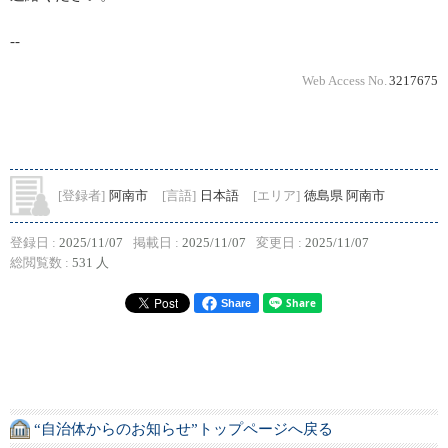
--
Web Access No.
3217675
[登録者]
阿南市
[言語]
日本語
[エリア]
徳島県 阿南市
登録日 :
2025/11/07
掲載日 :
2025/11/07
変更日 :
2025/11/07
総閲覧数 :
531 人
Share
“自治体からのお知らせ”トップページへ戻る