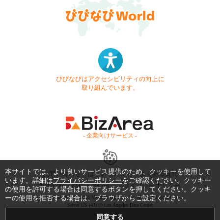
びびなびはアクセシビリティの向上に
取り組んでいます。
- 企業向けサービス -
本サイトでは、より良いサービス提供のため、クッキーを使用して
お問い合わせ
はじめてガイド
よくある質問
います。詳細は
プライバシーポリシー
をご確認ください。クッキー
利用規約
商標・著作権
プライバシーポリシー
の使用を許可する場合は同意するボタンを押してください。クッキ
ーの使用を拒否する場合は、ブラウザからご設定ください。
Copyright © 1999-2026 Vivid Navigation, Inc. All Rights Reserved.
Server US (43) @ Los Angeles Data Center