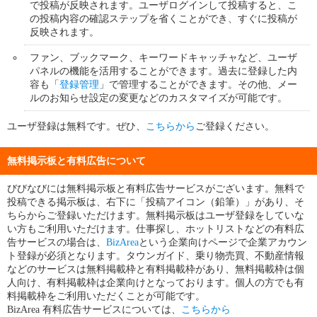
で投稿が反映されます。ユーザログインして投稿すると、こ
の投稿内容の確認ステップを省くことができ、すぐに投稿が
反映されます。
ファン、ブックマーク、キーワードキャッチャなど、ユーザ
パネルの機能を活用することができます。過去に登録した内
容も「
登録管理
」で管理することができます。その他、メー
ルのお知らせ設定の変更などのカスタマイズが可能です。
ユーザ登録は無料です。ぜひ、
こちらから
ご登録ください。
無料掲示板と有料広告について
びびなびには無料掲示板と有料広告サービスがございます。無料で
投稿できる掲示板は、右下に「投稿アイコン（鉛筆）」があり、そ
ちらからご登録いただけます。無料掲示板はユーザ登録をしていな
い方もご利用いただけます。仕事探し、ホットリストなどの有料広
告サービスの場合は、
BizArea
という企業向けページで企業アカウン
ト登録が必須となります。タウンガイド、乗り物売買、不動産情報
などのサービスは無料掲載枠と有料掲載枠があり、無料掲載枠は個
人向け、有料掲載枠は企業向けとなっております。個人の方でも有
料掲載枠をご利用いただくことが可能です。
BizArea 有料広告サービスについては、
こちらから