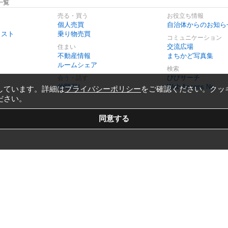
一覧
売る・買う
お役立ち情報
個人売買
自治体からのお知ら
リスト
乗り物売買
コミュニケーション
交流広場
住まい
不動産情報
まちかど写真集
ルームシェア
検索
びびサーチ
会う・話す
仲間探し
Web Access No.
しています。詳細は
プライバシーポリシー
をご確認ください。クッ
ださい。