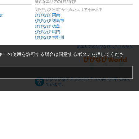
身近なエリアのびびなび
"びびなび 阿南" から近いエリアを表示中
せ
びびなび 阿南
びびなび 徳島市
びびなび 徳島
びびなび 鳴門
びびなび 吉野川
他エリアのびびなびはこちらから
キーの使用を許可する場合は同意するボタンを押してくださ
びびなびはアクセシビリティの向上に取り組ん
でいます。
日本語
English
español
ภาษาไทย
한국어
中文
PC版
スマートフォン版