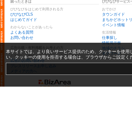
困ったときは
びびなびサービス
びびなびをはじめて利用される方
おでかけ
びびなびCLS
タウンガイド
はじめてガイド
まちかどホット
イベント情報
わからないことがあったら
よくある質問
生活情報
お問い合わせ
仕事探し
情報掲示板
広告出稿・有料掲載をお考えの方
地域のチラシ
本サイトでは、より良いサービス提供のため、クッキーを使用
ギグワーク
お気軽にご相談・お問い合わせ下さい
い。クッキーの使用を拒否する場合は、ブラウザからご設定く
広告のお問い合わせ
プレスリリースお申し込み
メディアの方へ