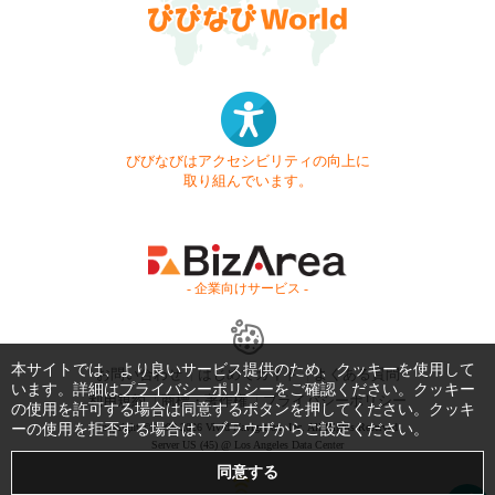
びびなびはアクセシビリティの向上に
取り組んでいます。
- 企業向けサービス -
本サイトでは、より良いサービス提供のため、クッキーを使用して
お問い合わせ
はじめてガイド
よくある質問
います。詳細は
プライバシーポリシー
をご確認ください。クッキー
利用規約
商標・著作権
プライバシーポリシー
の使用を許可する場合は同意するボタンを押してください。クッキ
ーの使用を拒否する場合は、ブラウザからご設定ください。
Copyright © 1999-2026 Vivid Navigation, Inc. All Rights Reserved.
Server US (45) @ Los Angeles Data Center