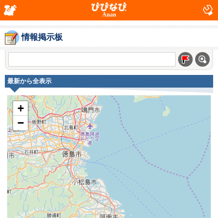
Anan
情報掲示板
最新から全表示
+
−