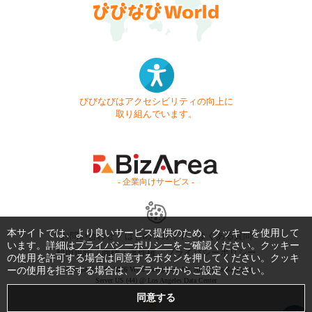
びびなびはアクセシビリティの向上に
取り組んでいます。
- 企業向けサービス -
本サイトでは、より良いサービス提供のため、クッキーを使用して
お問い合わせ
はじめてガイド
よくある質問
います。詳細は
プライバシーポリシー
をご確認ください。クッキー
利用規約
商標・著作権
プライバシーポリシー
の使用を許可する場合は同意するボタンを押してください。クッキ
ーの使用を拒否する場合は、ブラウザからご設定ください。
Copyright © 1999-2026 Vivid Navigation, Inc. All Rights Reserved.
Server US (44) @ Los Angeles Data Center