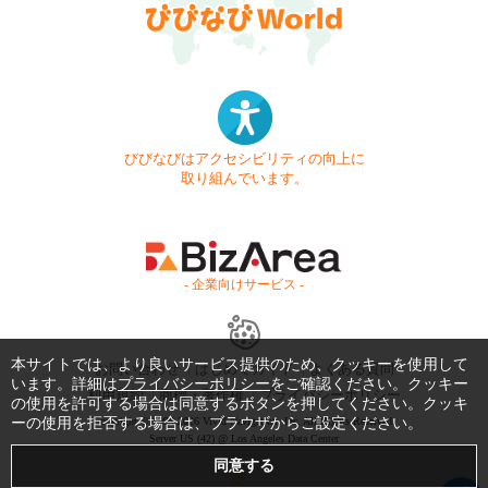
びびなびはアクセシビリティの向上に
取り組んでいます。
- 企業向けサービス -
本サイトでは、より良いサービス提供のため、クッキーを使用して
お問い合わせ
はじめてガイド
よくある質問
います。詳細は
プライバシーポリシー
をご確認ください。クッキー
利用規約
商標・著作権
プライバシーポリシー
の使用を許可する場合は同意するボタンを押してください。クッキ
ーの使用を拒否する場合は、ブラウザからご設定ください。
Copyright © 1999-2026 Vivid Navigation, Inc. All Rights Reserved.
Server US (42) @ Los Angeles Data Center