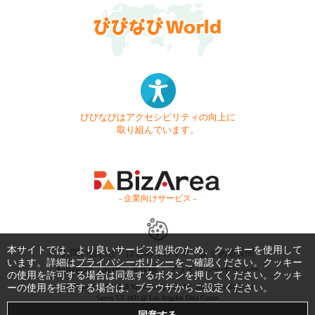
びびなびはアクセシビリティの向上に
取り組んでいます。
- 企業向けサービス -
本サイトでは、より良いサービス提供のため、クッキーを使用して
お問い合わせ
はじめてガイド
よくある質問
います。詳細は
プライバシーポリシー
をご確認ください。クッキー
利用規約
商標・著作権
プライバシーポリシー
の使用を許可する場合は同意するボタンを押してください。クッキ
ーの使用を拒否する場合は、ブラウザからご設定ください。
Copyright © 1999-2026 Vivid Navigation, Inc. All Rights Reserved.
Server US (43) @ Los Angeles Data Center