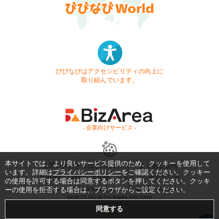
びびなびはアクセシビリティの向上に
取り組んでいます。
- 企業向けサービス -
本サイトでは、より良いサービス提供のため、クッキーを使用して
お問い合わせ
はじめてガイド
よくある質問
います。詳細は
プライバシーポリシー
をご確認ください。クッキー
利用規約
商標・著作権
プライバシーポリシー
の使用を許可する場合は同意するボタンを押してください。クッキ
ーの使用を拒否する場合は、ブラウザからご設定ください。
Copyright © 1999-2026 Vivid Navigation, Inc. All Rights Reserved.
Server US (42) @ Los Angeles Data Center