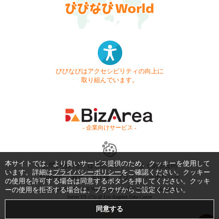
びびなびはアクセシビリティの向上に
取り組んでいます。
- 企業向けサービス -
本サイトでは、より良いサービス提供のため、クッキーを使用して
お問い合わせ
はじめてガイド
よくある質問
います。詳細は
プライバシーポリシー
をご確認ください。クッキー
利用規約
商標・著作権
プライバシーポリシー
の使用を許可する場合は同意するボタンを押してください。クッキ
ーの使用を拒否する場合は、ブラウザからご設定ください。
Copyright © 1999-2026 Vivid Navigation, Inc. All Rights Reserved.
Server US (75) @ Los Angeles Data Center