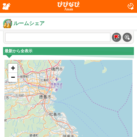
Anan
ルームシェア
最新から全表示
+
−